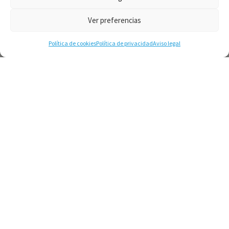
Ver preferencias
Política de cookies
Política de privacidad
Aviso legal
¿Listo para dar el
siguiente paso?
Contáctame y te asesoro
en todo lo que necesites.